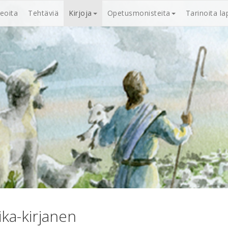
deoita
Tehtäviä
Kirjoja
Opetusmonisteita
Tarinoita lap
ika-kirjanen