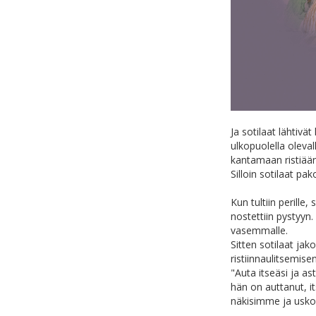
Ja sotilaat lähtivä
ulkopuolella oleva
kantamaan ristiään.
Silloin sotilaat p
Kun tultiin perille, 
nostettiin pystyyn. 
vasemmalle.
Sitten sotilaat jak
ristiinnaulitsemisen
"Auta itseäsi ja as
hän on auttanut, it
näkisimme ja uskoi