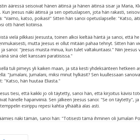
stin ääressä seisoivat hänen äitinsä ja hänen äitinsä sisar ja Maria, 
Kun Jeesus näki äitinsä ja sen opetuslapsen, jota hän rakasti, seisova
: "Vaimo, katso, poikasi!" Sitten hän sanoi opetuslapselle: "Katso, äitisi
i otti hänet kotiinsa.
stä vielä pilkkasi Jeesusta, toinen alkoi kieltää häntä ja sanoi, että h
mukaisesti, mutta Jeesus ei ollut mitään pahaa tehnyt. Sitten hän vi
a sanoi: "Jeesus muista minua, kun tulet valtakuntaasi." Niin Jeesus v
vänä sinä olet kanssani paratiisissa."
ellä tuli pimeys yli kaiken maan, ja sitä kesti yhdeksänteen hetkeen ast
ellä: "Jumalani, Jumalani, miksi minut hylkäsit? Sen kuullessaan sanoiv
at: "Katso, hän huutaa Eliasta."
sus tiesi, että kaikki jo oli täytetty, sanoi hän, että kirjoitus kävisi t
ivat hänelle hapanviiniä. Sen jälkeen Jeesus sanoi: "Se on täytetty", ja 
temppelin esirippu repesi kahtia ylhäältä alas asti.
mies näki tämän, sanoi hän: "Totisesti tämä ihminen oli Jumalan Po