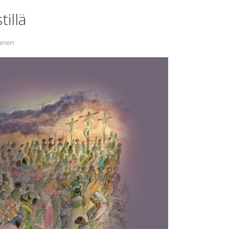
tillä
janen