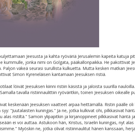
t kuljettamaan Jeesusta ja kahta ryöväriä Jerusalemin kapeita katuja pi
lle kummulle, jonka nimi on Golgata, pääkallonpaikka. He pakottivat 
 Paljon väkeä seurasi surullista kulkuetta. Mutta kesken matkan Jeesus
akottivat Simon Kyreneläisen kantamaan Jeesuksen ristiä.
sotilaat löivät Jeesuksen kiinni ristiin käsistä ja jaloista suurilla nauloilla.
Samalla tavalla ristiinnaulittiin ryöväritkin, toinen Jeesuksen oikealle p
oivat keskenään Jeesuksen vaatteet arpaa heittämällä. Ristin päälle oli k
 syy: "Juutalaisten kuningas." Ja ne, jotka kulkivat ohi, pilkkasivat hänt
tu alas ristiltä." Samoin ylipapitkin ja kirjanoppineet pilkkasivat häntä 
seään ei voi auttaa. Astukoon hän, Kristus, Israelin kuningas, nyt alas r
simme." Myöskin ne, jotka olivat ristiinnaulitut hänen kanssaan, herja