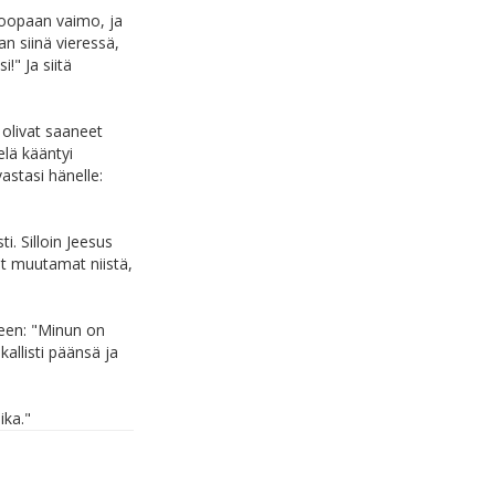
Kloopaan vaimo, ja
n siinä vieressä,
!" Ja siitä
e olivat saaneet
elä kääntyi
astasi hänelle:
i. Silloin Jeesus
at muutamat niistä,
oteen: "Minun on
kallisti päänsä ja
ika."