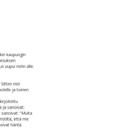
tkin kaupungin
Jeesuksen
 uupui ristin alle.
 Sitten risti
uolelle ja toinen
irjoitettu
ä ja sanoivat:
ja sanoivat: "Muita
istiltä, että me
sivat häntä.