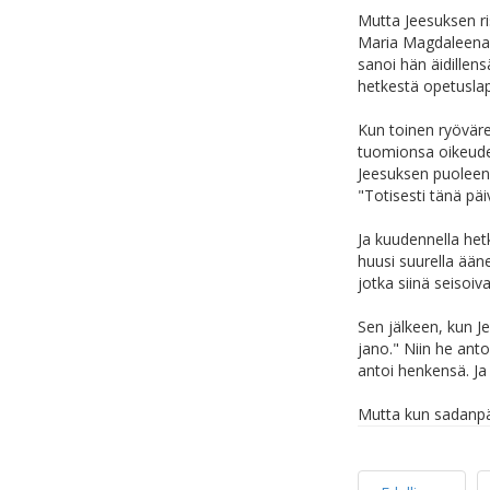
Mutta Jeesuksen ri
Maria Magdaleena. 
sanoi hän äidillensä
hetkestä opetuslaps
Kun toinen ryövärei
tuomionsa oikeuden
Jeesuksen puoleen j
"Totisesti tänä päi
Ja kuudennella hetk
huusi suurella ään
jotka siinä seisoiv
Sen jälkeen, kun Jee
jano." Niin he anto
antoi henkensä. Ja 
Mutta kun sadanpää